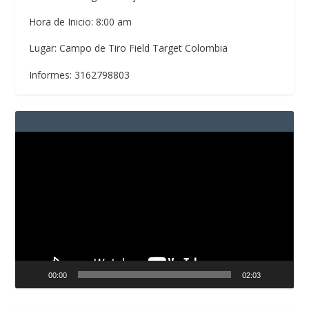
Hora de Inicio: 8:00 am
Lugar: Campo de Tiro Field Target Colombia
Informes: 3162798803
Reproductor
de
vídeo
00:00
02:03