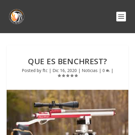
QUE ES BENCHREST?
Posted by
ftc
|
Dic 16, 2020
|
Noticias
|
0
|